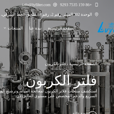
لتجاوز
info@lyfilter.com
+86 159 7535 9293
لى
لمحتوى
الوحدة 302 المبنى رقم 2، رقم 88 طريق الخط الشرقي، مدينة نانكون، منطقة بانيو، قوانغتشو، الصين 511442
الصفحة الرئيسية
نبذة عنا
المنتجات
الصفحة الرئيسية
-
فلتر الكربون
فلتر الكربون
السريع والدعم المخصص على مستوى العالم الآن.
جودة عالية