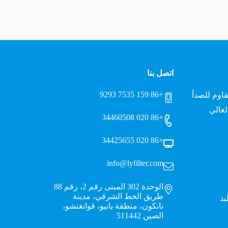
اتصل بنا
+86 159 7535 9293
قاوم للصدأ
لعالي
+86 020 34460508
+86 020 34425655
info@lyfilter.com
الوحدة 302 المبنى رقم 2، رقم 88
طريق الخط الشرقي، مدينة
بد
نانكون، منطقة بانيو، قوانغتشو،
الصين 511442