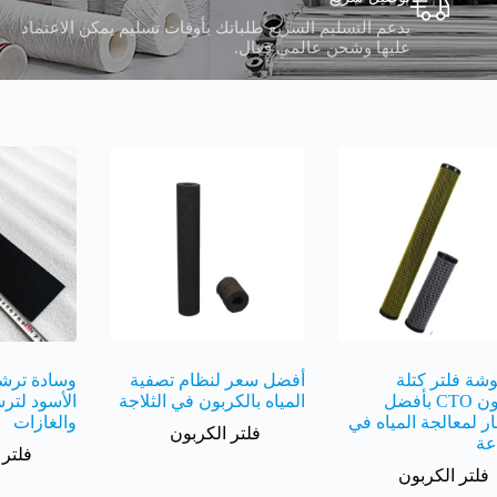
يدعم التسليم السريع طلباتك بأوقات تسليم يمكن الاعتماد
عليها وشحن عالمي فعال.
ة فلتر كتلة
أفضل سعر لنظام تصفية
وسادة ترشي
الكربون CTO بأفضل
المياه بالكربون في الثلاجة
الأسود لتر
ار لمعالجة المياه في
والغازات
فلتر الكربون
عة
فلتر 
فلتر الكربون