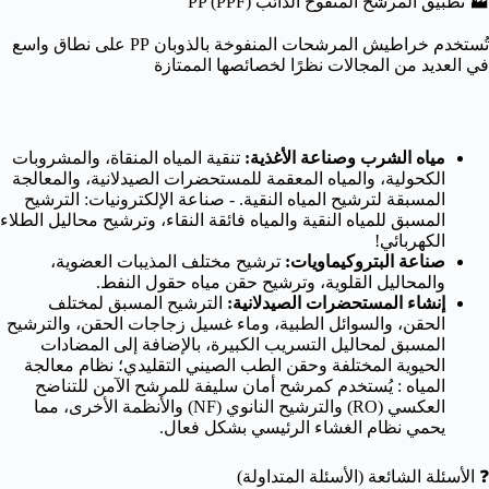
🏭 تطبيق المرشح المنفوخ الذائب PP (PPF)
تُستخدم خراطيش المرشحات المنفوخة بالذوبان PP على نطاق واسع
في العديد من المجالات نظرًا لخصائصها الممتازة
مياه الشرب وصناعة الأغذية:
تنقية المياه المنقاة، والمشروبات
الكحولية، والمياه المعقمة للمستحضرات الصيدلانية، والمعالجة
المسبقة لترشيح المياه النقية. -
صناعة الإلكترونيات: الترشيح
المسبق للمياه النقية والمياه فائقة النقاء، وترشيح محاليل الطلاء
الكهربائي!
صناعة البتروكيماويات:
ترشيح مختلف المذيبات العضوية،
والمحاليل القلوية، وترشيح حقن مياه حقول النفط.
إنشاء المستحضرات الصيدلانية:
الترشيح المسبق لمختلف
الحقن، والسوائل الطبية، وماء غسيل زجاجات الحقن، والترشيح
المسبق لمحاليل التسريب الكبيرة، بالإضافة إلى المضادات
الحيوية المختلفة وحقن الطب الصيني التقليدي؛
نظام معالجة
المياه : يُستخدم كمرشح أمان سليفة للمرشح الآمن للتناضح
العكسي (RO) والترشيح النانوي (NF) والأنظمة الأخرى، مما
يحمي نظام الغشاء الرئيسي بشكل فعال.
❓ الأسئلة الشائعة (الأسئلة المتداولة)