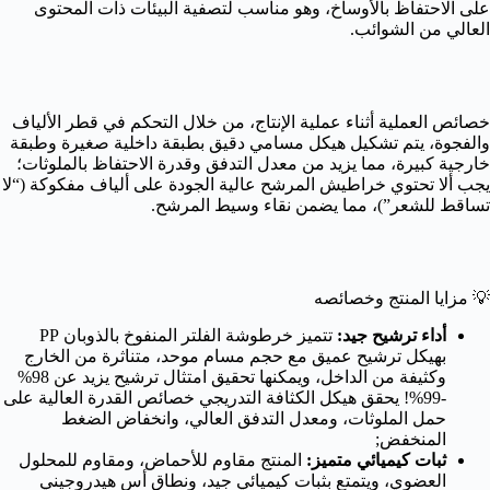
على الاحتفاظ بالأوساخ، وهو مناسب لتصفية البيئات ذات المحتوى
العالي من الشوائب.
خصائص العملية أثناء عملية الإنتاج، من خلال التحكم في قطر الألياف
والفجوة، يتم تشكيل هيكل مسامي دقيق بطبقة داخلية صغيرة وطبقة
خارجية كبيرة، مما يزيد من معدل التدفق وقدرة الاحتفاظ بالملوثات؛
يجب ألا تحتوي خراطيش المرشح عالية الجودة على ألياف مفكوكة (“لا
تساقط للشعر”)، مما يضمن نقاء وسيط المرشح.
💡 مزايا المنتج وخصائصه
أداء ترشيح جيد:
تتميز خرطوشة الفلتر المنفوخ بالذوبان PP
بهيكل ترشيح عميق مع حجم مسام موحد، متناثرة من الخارج
وكثيفة من الداخل، ويمكنها تحقيق امتثال ترشيح يزيد عن 98%
-99%! يحقق هيكل الكثافة التدريجي خصائص القدرة العالية على
حمل الملوثات، ومعدل التدفق العالي، وانخفاض الضغط
المنخفض;
ثبات كيميائي متميز:
المنتج مقاوم للأحماض، ومقاوم للمحلول
العضوي، ويتمتع بثبات كيميائي جيد، ونطاق أس هيدروجيني