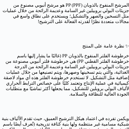
المرشح المنفوخ بالذوبان PP (PPF) هو مرشح أنبوبي مصنوع من
جزيئات البولي بروبيلين غير السامة وعديمة الرائحة من خلال عمليات
مثل التسخين والصهر والتشكيل؛ ويستخدم على نطاق واسع في
مجالات متعددة نظرًا لقدرته الفعالة على الترشيح!
✨ نظرة عامة على المنتج
خرطوشة الفلتر المنفوخ بالذوبان PP (غالبًا ما يشار إليها باسم
خرطوشة الفلتر القطني PP) هي خرطوشة فلتر أنبوبي مصنوعة من
جزيئات البولي بروبيلين غير السامة وعديمة الرائحة من الدرجة
الغذائية، والتي يتم تسخينها وصهرها، ويتم تصنيعها من خلال عمليات
إضافية مثل التشكيل. لا تستخدم خرطوشة الفلتر هذه أي مواد لاصقة
كيميائية في عملية الإنتاج وتعتمد كليًا على خصائص الترابط الحراري
لألياف البولي بروبلين للتشكيل، مما يجعلها أكثر تماشيًا مع متطلبات
الجودة العالية للنظافة والسلامة.
ويكمن تفرده في اعتماد هيكل الترشيح العميق، حيث تقدم الألياف بنية
شبكية مسامية غير منتظمة ولها بنية كثافة تدريجية (تُعرف أيضًا باسم