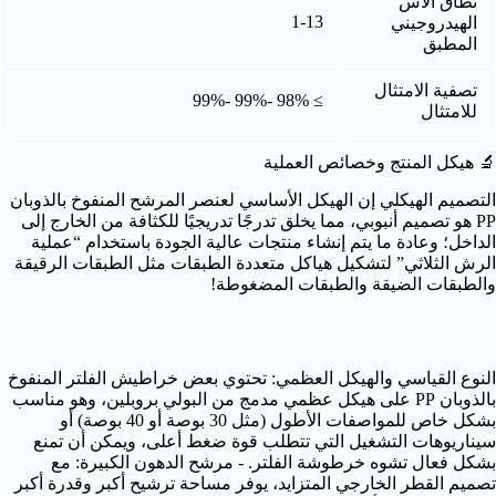
نطاق الأس
1-13
الهيدروجيني
المطبق
تصفية الامتثال
≥ 98% -99% -99%
للامتثال
🔬 هيكل المنتج وخصائص العملية
التصميم الهيكلي إن الهيكل الأساسي لعنصر المرشح المنفوخ بالذوبان
PP هو تصميم أنبوبي، مما يخلق تدرجًا تدريجيًا للكثافة من الخارج إلى
الداخل؛ وعادة ما يتم إنشاء منتجات عالية الجودة باستخدام “عملية
الرش الثلاثي” لتشكيل هياكل متعددة الطبقات مثل الطبقات الرقيقة
والطبقات الضيقة والطبقات المضغوطة!
النوع القياسي والهيكل العظمي: تحتوي بعض خراطيش الفلتر المنفوخ
بالذوبان PP على هيكل عظمي مدمج من البولي بروبلين، وهو مناسب
بشكل خاص للمواصفات الأطول (مثل 30 بوصة أو 40 بوصة) أو
سيناريوهات التشغيل التي تتطلب قوة ضغط أعلى، ويمكن أن تمنع
بشكل فعال تشوه خرطوشة الفلتر. -
مرشح الدهون الكبيرة: مع
تصميم القطر الخارجي المتزايد، يوفر مساحة ترشيح أكبر وقدرة أكبر