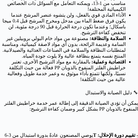
مناسب من 1-13، ويمكنه التعامل مع السوائل ذات الخصائص
الكيميائية المختلفة!
الأداء المادي قوي بالفعل، ولن يتشوه عنصر المرشح عندما
يكون فرق ضغط الماء بين مدخل ومخرج المرشح قبل 0.4 ميجا
باسكال؛ وعندما تكون درجة الحرارة قبل 90 درجة مئوية، لن
تنخفض كفاءة الترشيح.
السلامة والنظافة:
مصنوعة من مواد خام البولي بروبيلين غير
السامة وعديمة الرائحة، بدون أي مواد لاصقة كيميائية، ومناسبة
لمتطلبات النظافة والسلامة في الصناعات الغذائية والصيدلانية.
المنتج نفسه يتمتع بنظافة عالية ولا يلوث جودة المياه.
اقتصادية وعملية:
بالمقارنة مع مواد الترشيح الأخرى، تعتبر
خراطيش الفلتر المنفوخ بالذوبان PP فعالة من حيث التكلفة
نسبيًا، ولكنها تتمتع بأداء موثوق به وعمر خدمة طويل وفعالية
عالية من حيث التكلفة!
🔧 دليل الصيانة والاستبدال
يمكن أن تؤدي الصيانة الدقيقة إلى إطالة عمر خدمة خراطيش الفلتر
المنفوخ بالذوبان PP بشكل كبير وضمان كفاءة الترشيح:
-
تقييم دورة الإحلال: T
يوصي المصنعون عادةً بدورة استبدال من 3-6