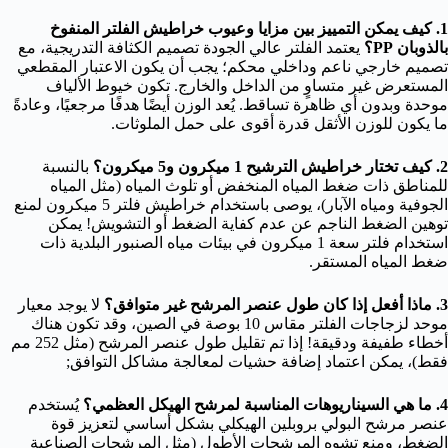
1. كيف يمكن التمييز بين مزايا وعيوب خراطيش الفلتر المنفوخ
بالذوبان PP؟
يعتمد الفلتر عالي الجودة تصميم الكثافة التدريجية، مع
تصميم خارجي ناعم وداخلي محكم؛ يجب أن يكون الاعتبار المقطعي
المستعرض غير متساوٍ من الداخل والخارج. تكون خيوط الألياف
موحدة وبدون أي ظاهرة تساقط. يُعد الوزن أيضًا هدفًا مرجعيًا، وعادةً
ما يكون للوزن الأثقل قدرة أقوى على حمل الملوثات.
2. كيف تختار خراطيش الترشيح 1 ميكرون و5 ميكرون؟
بالنسبة
للمناطق ذات ضغط المياه المنخفض أو تلوث المياه (مثل المياه
الجوفية ومياه الآبار)، يوصى باستخدام خراطيش فلتر 5 ميكرون لمنع
توهين الضغط الناجم عن عدم كفاية الضغط أو التشويش! يمكن
استخدام فلتر سعة 1 ميكرون في بيئات مياه الصنبور البلدية ذات
ضغط المياه المستقر.
3. ماذا أفعل إذا كان طول عنصر المرشح غير متوافق؟
لا يوجد معيار
موحد لزجاجات الفلتر مقاس 10 بوصة في الصين، وقد تكون هناك
أخطاء طفيفة ودقيقة! إذا تم تقليل طول عنصر المرشح (مثل 252 مم
فقط)، يمكن اعتماد إضافة حشيات لمعالجة مشاكل التوافق;
4. ما هي السيناريوهات المناسبة لمرشح الهيكل العظمي؟
يُستخدم
عنصر مرشح البولي بروبلين الهيكلي بشكل أساسي لتعزيز قوة
الضغط، ومنع تشوه المرشحات الأطول (مثل المرشحات الصناعية