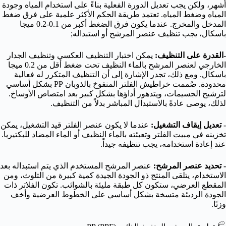
أشهر، ولكن يجب تعديل الدورة الفعلية بناءً على استخدام المياه وجودة
المياه وضغط المياه. تعتمد طريقة الحكم الأكثر علمية على فرق ضغط
المدخل والمخرج. عندما يكون فرق الضغط أكبر من 0.1-0.2 ميجا
باسكال، يجب تنظيف عنصر المرشح أو استبداله;
-القدرة على التنظيف:
يمكن اختبار التنظيف العكسي وتنظيف الجدار
الخارجي لعنصر المرشح بالماء النظيف تحت ضغط أقل من 0.2 ميجا
باسكال. ومع ذلك، تجدر الإشارة إلى أن التنظيف المتكرر له فعالية
محدودة. صُممت خراطيش الفلتر المنفوخ بالذوبان PP بشكل أساسي
لترشيح الجسيمات، ويتدهور أداؤها بشكل كبير بعد امتصاص الأوساخ.
لذلك، يوصى عادةً بالاستبدال المباشر بدلاً من التنظيف.
-
تعديل إيقاف التشغيل:
عندما لا يكون عنصر الفلتر قيد التشغيل، يمكن
تخزينه في مبيت الفلتر وتعبئته بالماء النظيف أو الماء المضاد للبكتيريا.
عند إعادة استخدامه، يجب تنظيفه جيداً.
-
تحديد عنصر المرشح:
عنصر المرشح المستخدم الذي يتم استبداله بعد
الاستخدام، يتلقى المنتج ذو الجودة الجيدة كمية كبيرة من التلوث، ومن
المقطع العرضي، ستكون كل طبقة مليئة بالشوائب. تكون الفلاتر ذات
الجودة الرديئة متسخة بشكل أساسي على الخطوط العرضية وأخف
وزنًا.