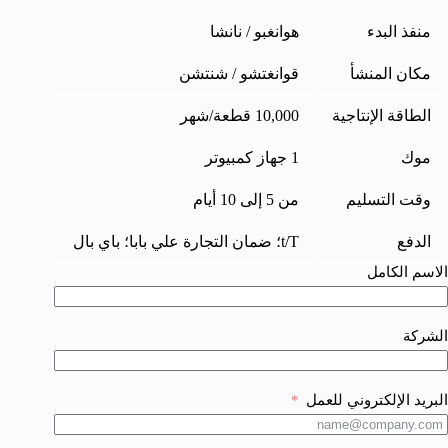
منفذ البدء
هوانغبو / نانشا
مكان المنشأ
قوانغتشو / شنتشن
الطاقة الإنتاجية
10,000 قطعة/شهر
موك
1 جهاز كمبيوتر
وقت التسليم
من 5 إلى 10 أيام
الدفع
t/T؛ ضمان التجارة علي بابا؛ باي بال
الاسم الكامل
الشركة
البريد الإلكتروني للعمل